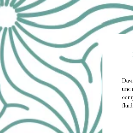
Davi
une 
comp
flui