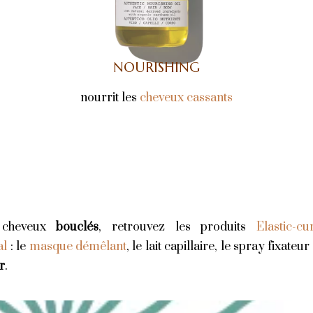
NOURISHING
nourrit les
cheveux cassants
 cheveux
bouclés
, retrouvez les produits
Elastic-cu
al
: le
masque démêlant
, le lait capillaire, le spray fixateur
r
.