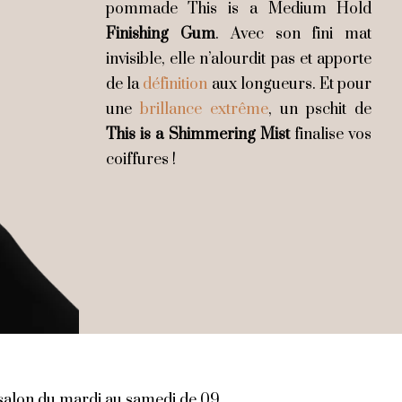
pommade This is a Medium Hold
Finishing Gum
. Avec son fini mat
invisible, elle n’alourdit pas et apporte
de la
définition
aux longueurs. Et pour
une
brillance extrême
, un pschit de
This is a Shimmering Mist
finalise vos
coiffures !
 salon du mardi au samedi de 09