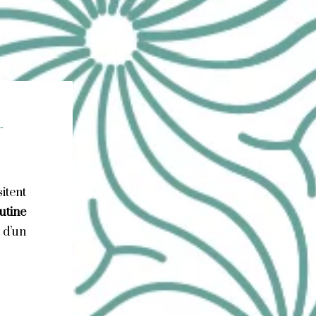
r
sitent
utine
 d’un