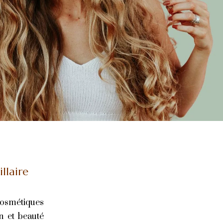
llaire
osmétiques
n et beauté