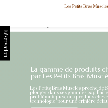
Les Petits Bras Musclé
Accueil
»
Gamme de produits
Réservation
La gamme de produits ch
par Les Petits Bras Musclé
Les Petits Bras Musclés proche de Sa
plonger dans ses gammes capillaires
problématiques, nos produits cheveu
technologie, pour une crinière éclat