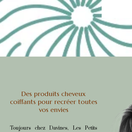
Des produits cheveux
coiffants pour recréer toutes
vos envies
Toujours chez Davines, Les Petits