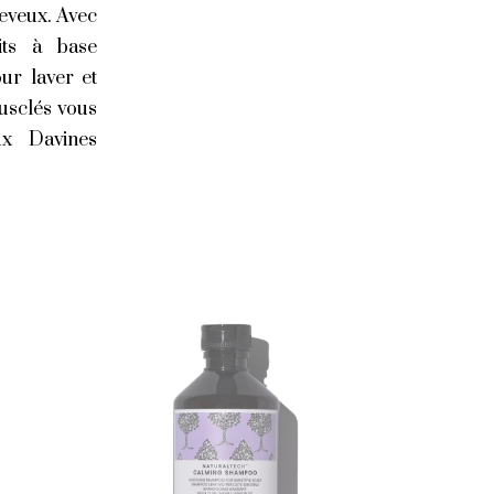
eveux. Avec
its à base
ur laver et
usclés vous
ux Davines