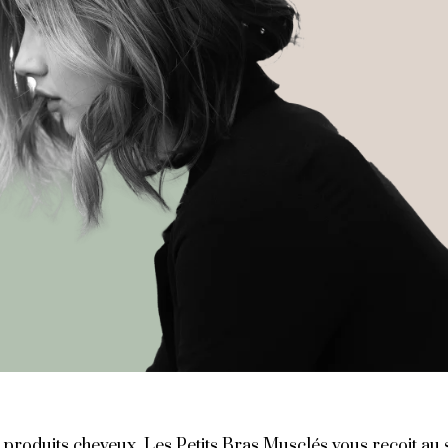
roduits cheveux, Les Petits Bras Musclés vous reçoit au